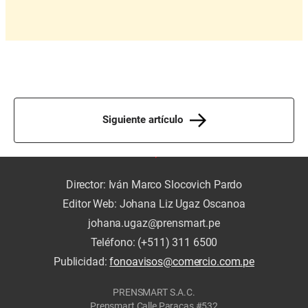
Siguiente artículo
Director: Iván Marco Slocovich Pardo
Editor Web: Johana Liz Ugaz Oscanoa
johana.ugaz@prensmart.pe
Teléfono: (+511) 311 6500
Publicidad:
fonoavisos@comercio.com.pe
PRENSMART S.A.C.
Prensmart Calle Paracas #532