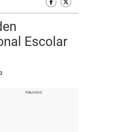
den
onal Escolar
 3