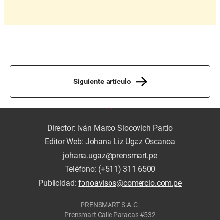
Siguiente artículo
Director: Iván Marco Slocovich Pardo
Editor Web: Johana Liz Ugaz Oscanoa
johana.ugaz@prensmart.pe
Teléfono: (+511) 311 6500
Publicidad:
fonoavisos@comercio.com.pe
PRENSMART S.A.C.
Prensmart Calle Paracas #532