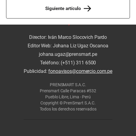
Siguiente artículo
Director: Iván Marco Slocovich Pardo
Editor Web: Johana Liz Ugaz Oscanoa
johana.ugaz@prensmart.pe
Teléfono: (+511) 311 6500
Publicidad:
fonoavisos@comercio.com.pe
PRENSMART S.A.C.
Prensmart Calle Paracas #532
Pueblo Libre, Lima - Perú
Copyright © PrenSmart S.A.C.
Todos los derechos reservados