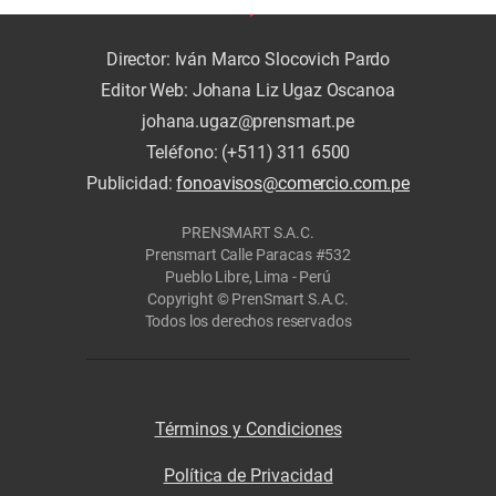
Director: Iván Marco Slocovich Pardo
Editor Web: Johana Liz Ugaz Oscanoa
johana.ugaz@prensmart.pe
Teléfono: (+511) 311 6500
Publicidad:
fonoavisos@comercio.com.pe
PRENSMART S.A.C.
Prensmart Calle Paracas #532
Pueblo Libre, Lima - Perú
Copyright © PrenSmart S.A.C.
Todos los derechos reservados
Términos y Condiciones
Política de Privacidad