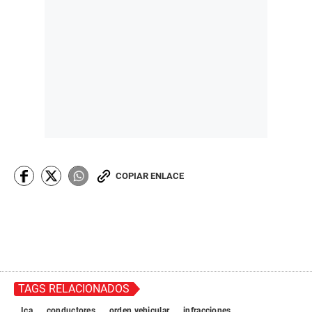
COPIAR ENLACE
TAGS RELACIONADOS
Ica
conductores
orden vehicular
infracciones