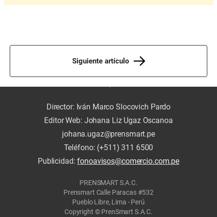
Siguiente artículo
Director: Iván Marco Slocovich Pardo
Editor Web: Johana Liz Ugaz Oscanoa
johana.ugaz@prensmart.pe
Teléfono: (+511) 311 6500
Publicidad:
fonoavisos@comercio.com.pe
PRENSMART S.A.C.
Prensmart Calle Paracas #532
Pueblo Libre, Lima - Perú
Copyright © PrenSmart S.A.C.