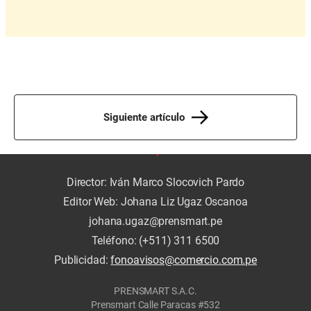
Siguiente artículo
Director: Iván Marco Slocovich Pardo
Editor Web: Johana Liz Ugaz Oscanoa
johana.ugaz@prensmart.pe
Teléfono: (+511) 311 6500
Publicidad:
fonoavisos@comercio.com.pe
PRENSMART S.A.C.
Prensmart Calle Paracas #532