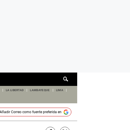
Cuadro
de
búsqueda
LA LIBERTAD
LAMBAYEQUE
LIMA
Añadir
Correo
como fuente preferida en