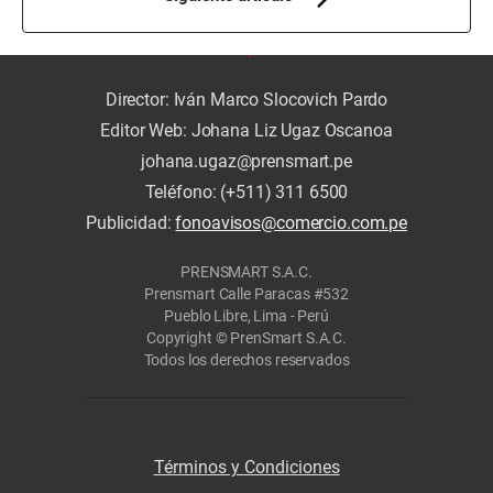
Director: Iván Marco Slocovich Pardo
Editor Web: Johana Liz Ugaz Oscanoa
johana.ugaz@prensmart.pe
Teléfono: (+511) 311 6500
Publicidad:
fonoavisos@comercio.com.pe
PRENSMART S.A.C.
Prensmart Calle Paracas #532
Pueblo Libre, Lima - Perú
Copyright © PrenSmart S.A.C.
Todos los derechos reservados
Términos y Condiciones