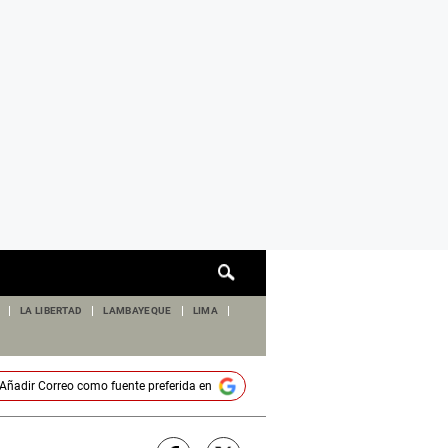
Cuadro
de
búsqueda
LA LIBERTAD
LAMBAYEQUE
LIMA
Añadir
Correo
como fuente preferida en