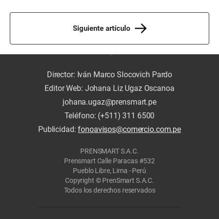
Siguiente artículo
Director: Iván Marco Slocovich Pardo
Editor Web: Johana Liz Ugaz Oscanoa
johana.ugaz@prensmart.pe
Teléfono: (+511) 311 6500
Publicidad:
fonoavisos@comercio.com.pe
PRENSMART S.A.C.
Prensmart Calle Paracas #532
Pueblo Libre, Lima - Perú
Copyright © PrenSmart S.A.C.
Todos los derechos reservados