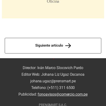
Siguiente artículo
Director: Iván Marco Slocovich Pardo
Editor Web: Johana Liz Ugaz Oscanoa
johana.ugaz@prensmart.pe
Teléfono: (+511) 311 6500
Publicidad:
fonoavisos@comercio.com.pe
PRENSMART S.A.C.