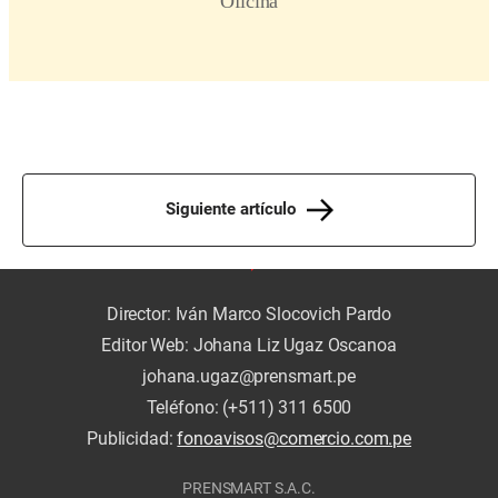
Siguiente artículo
Director: Iván Marco Slocovich Pardo
Editor Web: Johana Liz Ugaz Oscanoa
johana.ugaz@prensmart.pe
Teléfono: (+511) 311 6500
Publicidad:
fonoavisos@comercio.com.pe
PRENSMART S.A.C.