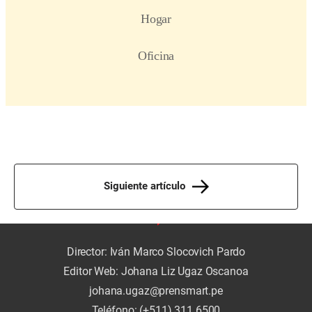
Siguiente artículo
Director: Iván Marco Slocovich Pardo
Editor Web: Johana Liz Ugaz Oscanoa
johana.ugaz@prensmart.pe
Teléfono: (+511) 311 6500