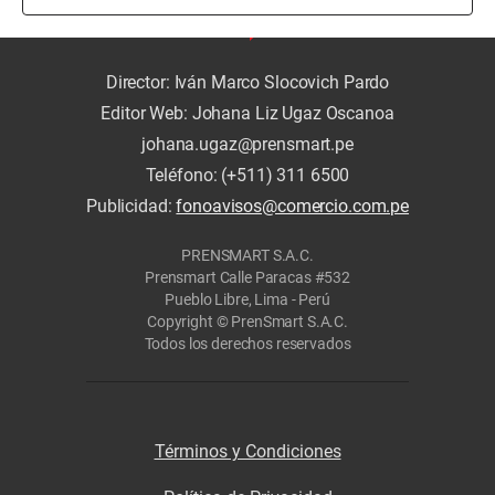
Director: Iván Marco Slocovich Pardo
Editor Web: Johana Liz Ugaz Oscanoa
johana.ugaz@prensmart.pe
Teléfono: (+511) 311 6500
Publicidad:
fonoavisos@comercio.com.pe
PRENSMART S.A.C.
Prensmart Calle Paracas #532
Pueblo Libre, Lima - Perú
Copyright © PrenSmart S.A.C.
Todos los derechos reservados
Términos y Condiciones