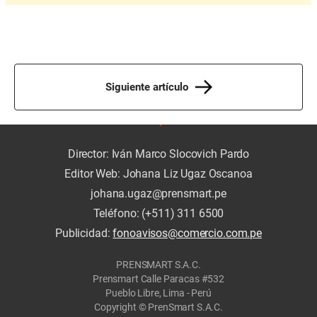
Siguiente artículo
Director: Iván Marco Slocovich Pardo
Editor Web: Johana Liz Ugaz Oscanoa
johana.ugaz@prensmart.pe
Teléfono: (+511) 311 6500
Publicidad:
fonoavisos@comercio.com.pe
PRENSMART S.A.C.
Prensmart Calle Paracas #532
Pueblo Libre, Lima - Perú
Copyright © PrenSmart S.A.C.