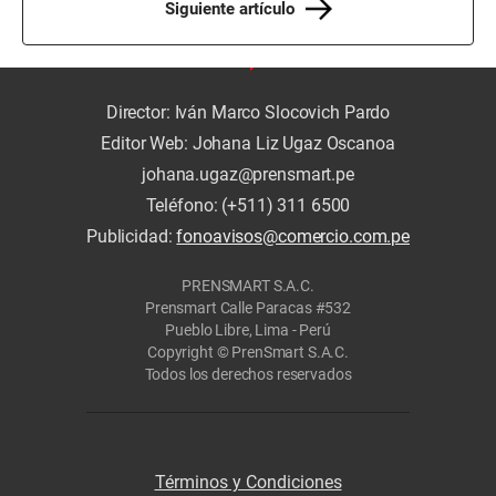
Siguiente artículo
Director: Iván Marco Slocovich Pardo
Editor Web: Johana Liz Ugaz Oscanoa
johana.ugaz@prensmart.pe
Teléfono: (+511) 311 6500
Publicidad:
fonoavisos@comercio.com.pe
PRENSMART S.A.C.
Prensmart Calle Paracas #532
Pueblo Libre, Lima - Perú
Copyright © PrenSmart S.A.C.
Todos los derechos reservados
Términos y Condiciones