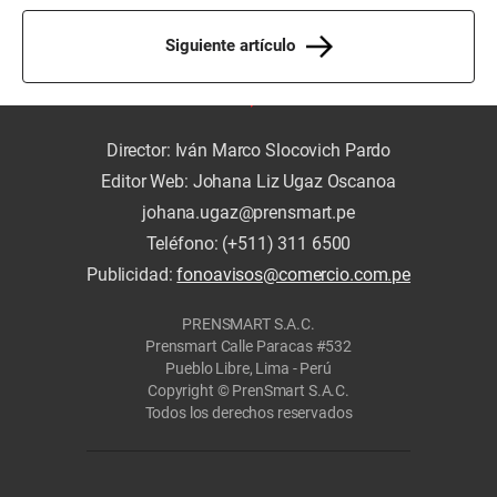
Siguiente artículo
Director: Iván Marco Slocovich Pardo
Editor Web: Johana Liz Ugaz Oscanoa
johana.ugaz@prensmart.pe
Teléfono: (+511) 311 6500
Publicidad:
fonoavisos@comercio.com.pe
PRENSMART S.A.C.
Prensmart Calle Paracas #532
Pueblo Libre, Lima - Perú
Copyright © PrenSmart S.A.C.
Todos los derechos reservados