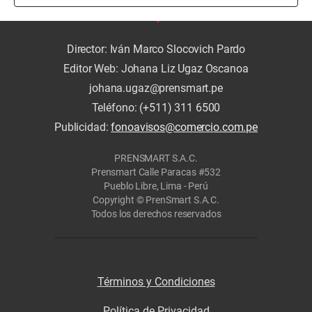
Director: Iván Marco Slocovich Pardo
Editor Web: Johana Liz Ugaz Oscanoa
johana.ugaz@prensmart.pe
Teléfono: (+511) 311 6500
Publicidad:
fonoavisos@comercio.com.pe
PRENSMART S.A.C.
Prensmart Calle Paracas #532
Pueblo Libre, Lima - Perú
Copyright © PrenSmart S.A.C.
Todos los derechos reservados
Términos y Condiciones
Política de Privacidad