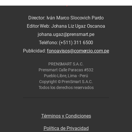
Director: Iván Marco Slocovich Pardo
Editor Web: Johana Liz Ugaz Oscanoa
johana.ugaz@prensmart.pe
Teléfono: (+511) 311 6500
Publicidad:
fonoavisos@comercio.com.pe
PRENSMART S.A.C.
Prensmart Calle Paracas #532
Pueblo Libre, Lima - Perú
Copyright © PrenSmart S.A.C.
Todos los derechos reservados
Términos y Condiciones
Política de Privacidad