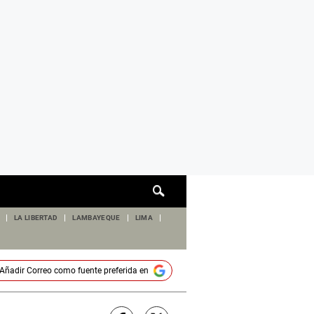
Cuadro
de
búsqueda
LA LIBERTAD
LAMBAYEQUE
LIMA
Añadir
Correo
como fuente preferida en