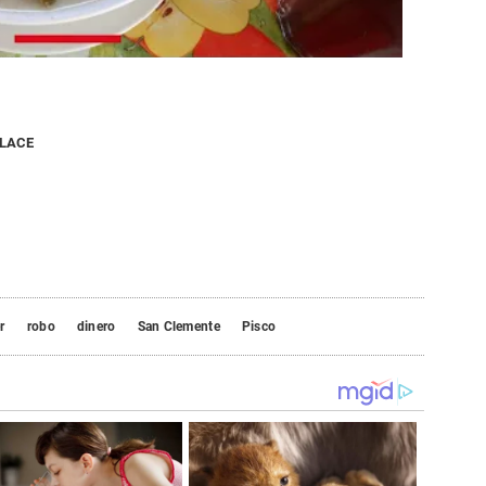
NLACE
r
robo
dinero
San Clemente
Pisco