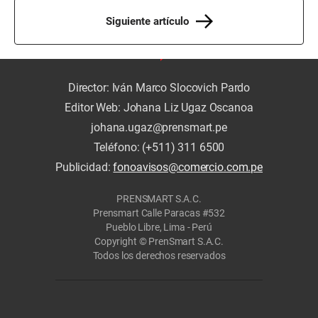
Siguiente artículo
Director: Iván Marco Slocovich Pardo
Editor Web: Johana Liz Ugaz Oscanoa
johana.ugaz@prensmart.pe
Teléfono: (+511) 311 6500
Publicidad:
fonoavisos@comercio.com.pe
PRENSMART S.A.C.
Prensmart Calle Paracas #532
Pueblo Libre, Lima - Perú
Copyright © PrenSmart S.A.C.
Todos los derechos reservados