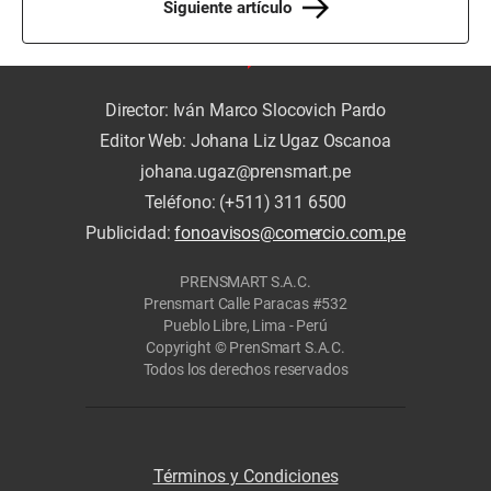
Siguiente artículo
Director: Iván Marco Slocovich Pardo
Editor Web: Johana Liz Ugaz Oscanoa
johana.ugaz@prensmart.pe
Teléfono: (+511) 311 6500
Publicidad:
fonoavisos@comercio.com.pe
PRENSMART S.A.C.
Prensmart Calle Paracas #532
Pueblo Libre, Lima - Perú
Copyright © PrenSmart S.A.C.
Todos los derechos reservados
Términos y Condiciones