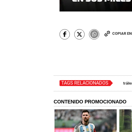
COPIAR E
TAGS RELACIONADOS
tráile