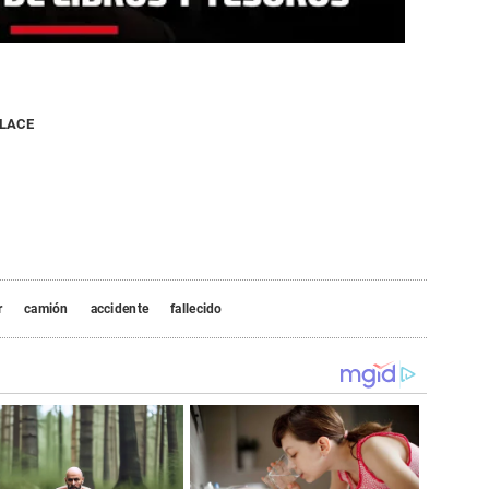
NLACE
r
camión
accidente
fallecido