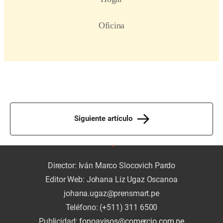
Siguiente artículo
Director: Iván Marco Slocovich Pardo
Editor Web: Johana Liz Ugaz Oscanoa
johana.ugaz@prensmart.pe
Teléfono: (+511) 311 6500
Publicidad:
fonoavisos@comercio.com.pe