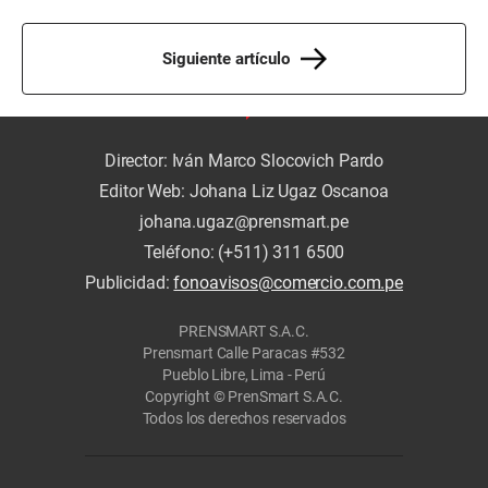
Siguiente artículo
Director: Iván Marco Slocovich Pardo
Editor Web: Johana Liz Ugaz Oscanoa
johana.ugaz@prensmart.pe
Teléfono: (+511) 311 6500
Publicidad:
fonoavisos@comercio.com.pe
PRENSMART S.A.C.
Prensmart Calle Paracas #532
Pueblo Libre, Lima - Perú
Copyright © PrenSmart S.A.C.
Todos los derechos reservados