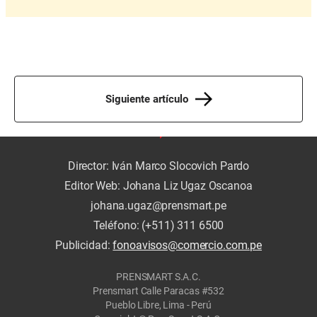
Siguiente artículo
Director: Iván Marco Slocovich Pardo
Editor Web: Johana Liz Ugaz Oscanoa
johana.ugaz@prensmart.pe
Teléfono: (+511) 311 6500
Publicidad:
fonoavisos@comercio.com.pe
PRENSMART S.A.C.
Prensmart Calle Paracas #532
Pueblo Libre, Lima - Perú