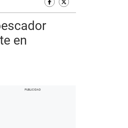
pescador
nte en