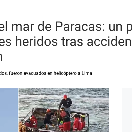
el mar de Paracas: un 
res heridos tras accide
n
ados, fueron evacuados en helicóptero a Lima