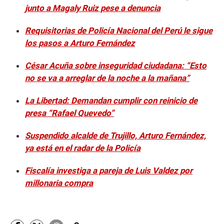
f
junto a Magaly Ruiz pese a denuncia
3
4
s
Requisitorias de Policía Nacional del Perú le sigue
e
c
los pasos a Arturo Fernández
o
n
César Acuña sobre inseguridad ciudadana: “Esto
d
s
no se va a arreglar de la noche a la mañana”
La Libertad: Demandan cumplir con reinicio de
presa “Rafael Quevedo”
Suspendido alcalde de Trujillo, Arturo Fernández,
ya está en el radar de la Policía
Fiscalía investiga a pareja de Luis Valdez por
millonaria compra