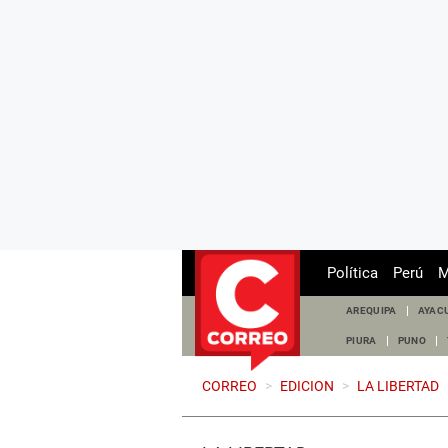
Política
Perú
M
AREQUIPA
AYAC
PIURA
PUNO
CORREO
>
EDICION
>
LA LIBERTAD