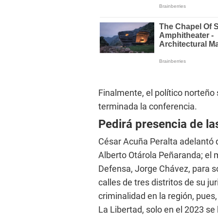
s
V
o
l
u
m
e
9
0
%
Finalmente, el político norteño
terminada la conferencia.
Pedirá presencia de l
César Acuña Peralta adelantó 
Alberto Otárola Peñaranda; el mi
Defensa, Jorge Chávez, para sol
calles de tres distritos de su ju
criminalidad en la región, pues
La Libertad, solo en el 2023 s