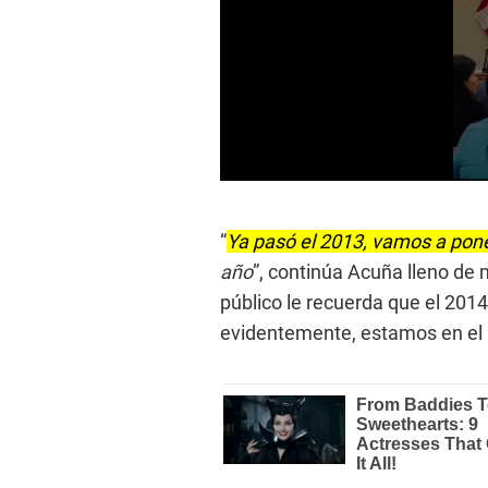
0
s
e
“
Ya pasó el 2013, vamos a pon
c
o
año
”, continúa Acuña lleno de 
n
d
público le recuerda que el 201
s
o
evidentemente, estamos en el
f
2
8
s
e
c
o
n
d