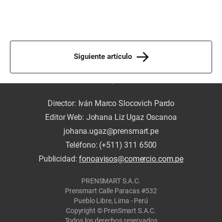
Siguiente artículo
Director: Iván Marco Slocovich Pardo
Editor Web: Johana Liz Ugaz Oscanoa
johana.ugaz@prensmart.pe
Teléfono: (+511) 311 6500
Publicidad:
fonoavisos@comercio.com.pe
PRENSMART S.A.C.
Prensmart Calle Paracas #532
Pueblo Libre, Lima - Perú
Copyright © PrenSmart S.A.C.
Todos los derechos reservados