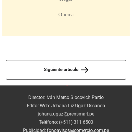
Siguiente artículo
Director: Iván Marco Slocovich Pardo
Editor Web: Johana Liz Ugaz Oscanoa
johana.ugaz@prensmart.pe
Teléfono: (+511) 311 6500
Publicidad:
fonoavisos@comercio.com.pe