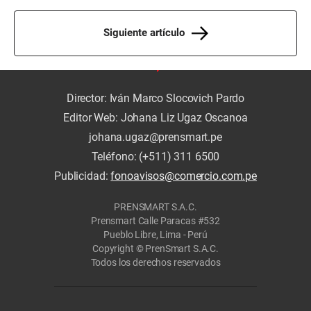
Siguiente artículo
Director: Iván Marco Slocovich Pardo
Editor Web: Johana Liz Ugaz Oscanoa
johana.ugaz@prensmart.pe
Teléfono: (+511) 311 6500
Publicidad:
fonoavisos@comercio.com.pe
PRENSMART S.A.C.
Prensmart Calle Paracas #532
Pueblo Libre, Lima - Perú
Copyright © PrenSmart S.A.C.
Todos los derechos reservados