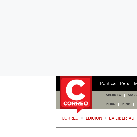
Política
Perú
M
AREQUIPA
AYAC
PIURA
PUNO
CORREO
>
EDICION
>
LA LIBERTAD