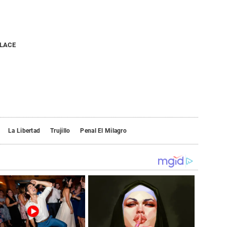
NLACE
La Libertad
Trujillo
Penal El Milagro