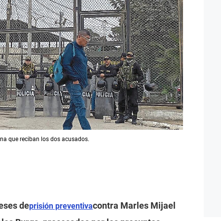
dena que reciban los dos acusados.
meses de
contra Marles Mijael
prisión preventiva