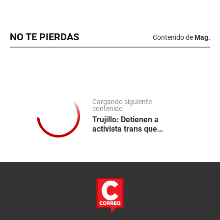
NO TE PIERDAS
Contenido de
Mag.
Cargando siguiente
contenido
Trujillo: Detienen a
activista trans que
denunció a policías por
tortura y abuso sexual