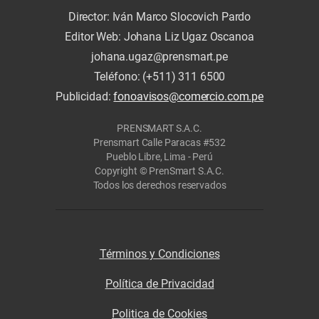
Director: Iván Marco Slocovich Pardo
Editor Web: Johana Liz Ugaz Oscanoa
johana.ugaz@prensmart.pe
Teléfono: (+511) 311 6500
Publicidad:
fonoavisos@comercio.com.pe
PRENSMART S.A.C.
Prensmart Calle Paracas #532
Pueblo Libre, Lima - Perú
Copyright © PrenSmart S.A.C.
Todos los derechos reservados
Términos y Condiciones
Política de Privacidad
Politica de Cookies