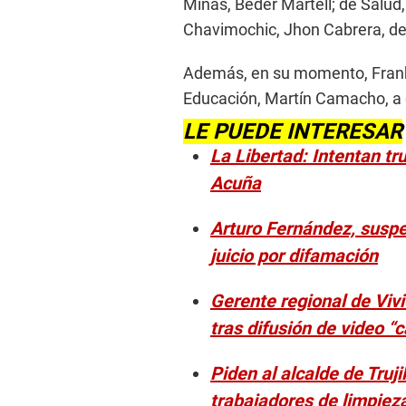
Minas, Beder Martell; de Salud,
Chavimochic, Jhon Cabrera, de
Además, en su momento, Frank S
Educación, Martín Camacho, a q
LE PUEDE INTERESAR
La Libertad: Intentan tr
Acuña
Arturo Fernández, suspen
juicio por difamación
Gerente regional de Vivi
tras difusión de video “
Piden al alcalde de Truj
trabajadores de limpiez