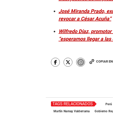
José Miranda Prado, exr
revocar a César Acuña”
Wilfredo Díaz, promotor
“esperamos llegar a las 
COPIAR E
TAGS RELACIONADOS
Perú
Martín Namay Valderrama
Gobierno Reg