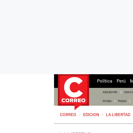
Política
Perú
M
AREQUIPA
AYAC
PIURA
PUNO
CORREO
>
EDICION
>
LA LIBERTAD