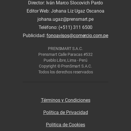
Director: Iván Marco Slocovich Pardo
Editor Web: Johana Liz Ugaz Oscanoa
johana.ugaz@prensmart.pe
Teléfono: (+511) 311 6500
Publicidad:
fonoavisos@comercio.com.pe
PRENSMART S.A.C.
Prensmart Calle Paracas #532
Pueblo Libre, Lima - Perú
Copyright © PrenSmart S.A.C.
Todos los derechos reservados
Términos y Condiciones
Política de Privacidad
Politica de Cookies