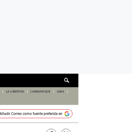
Cuadro
de
búsqueda
LA LIBERTAD
LAMBAYEQUE
LIMA
Añadir
Correo
como fuente preferida en