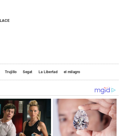
NLACE
Trujillo
Segat
La Libertad
el milagro