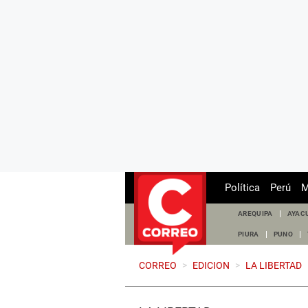
Política
Perú
M
AREQUIPA
AYAC
PIURA
PUNO
CORREO
>
EDICION
>
LA LIBERTAD