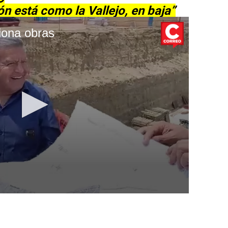
n está como la Vallejo, en baja”
iona obras