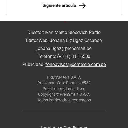
Siguiente artículo
Director: Iván Marco Slocovich Pardo
Editor Web: Johana Liz Ugaz Oscanoa
johana.ugaz@prensmart.pe
Teléfono: (+511) 311 6500
Publicidad:
fonoavisos@comercio.com.pe
PRENSMART S.A.C.
Prensmart Calle Paracas #532
Pueblo Libre, Lima - Perú
Copyright © PrenSmart S.A.C.
Todos los derechos reservados
Términos y Condiciones