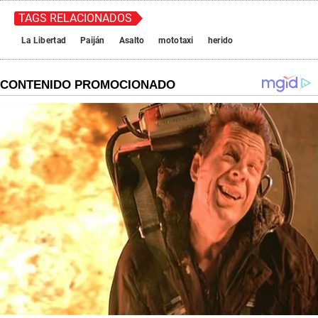
TAGS RELACIONADOS
La Libertad
Paiján
Asalto
mototaxi
herido