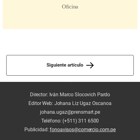
Siguiente artículo
Director: Iván Marco Slocovich Pardo
Editor Web: Johana Liz Ugaz Oscanoa
johana.ugaz@prensmart.pe
Teléfono: (+511) 311 6500
Publicidad:
fonoavisos@comercio.com.pe