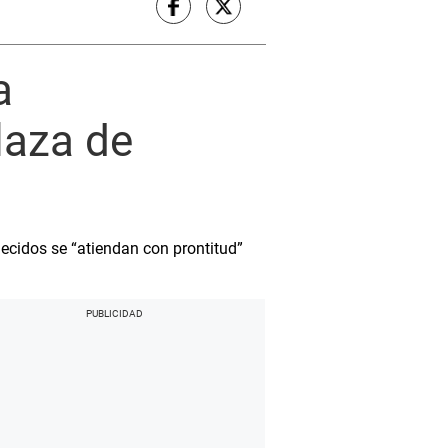
a
laza de
lecidos se “atiendan con prontitud”