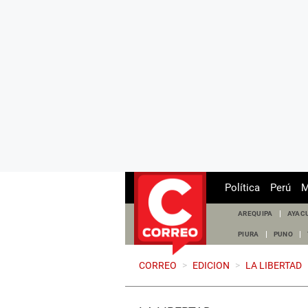
Política
Perú
M
AREQUIPA
AYAC
PIURA
PUNO
CORREO
>
EDICION
>
LA LIBERTAD