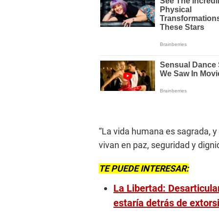
“La vida humana es sagrada, 
vivan en paz, seguridad y digni
TE PUEDE INTERESAR:
La Libertad: Desarticul
estaría detrás de extors