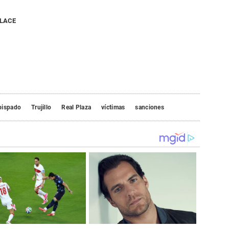
NLACE
bispado
Trujillo
Real Plaza
víctimas
sanciones