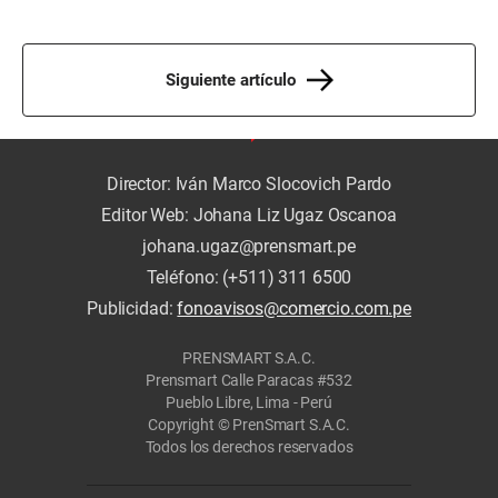
Siguiente artículo
Director: Iván Marco Slocovich Pardo
Editor Web: Johana Liz Ugaz Oscanoa
johana.ugaz@prensmart.pe
Teléfono: (+511) 311 6500
Publicidad:
fonoavisos@comercio.com.pe
PRENSMART S.A.C.
Prensmart Calle Paracas #532
Pueblo Libre, Lima - Perú
Copyright © PrenSmart S.A.C.
Todos los derechos reservados