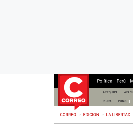
Política
Perú
M
AREQUIPA
AYAC
PIURA
PUNO
CORREO
>
EDICION
>
LA LIBERTAD