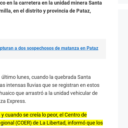
co en la carretera en la unidad minera Santa
lla, en el distrito y provincia de Pataz,
apturan a dos sospechosos de matanza en Pataz
el último lunes, cuando la quebrada Santa
s intensas lluvias que se registran en estos
huaico que arrastró a la unidad vehicular de
nza Express.
y cuando se creía lo peor, el Centro de
ional (COER) de La Libertad, informó que los