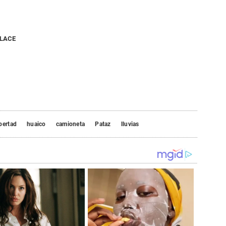
NLACE
bertad
huaico
camioneta
Pataz
lluvias