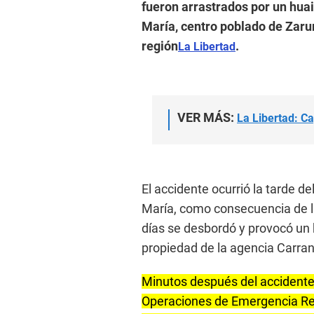
fueron arrastrados por un huai
María, centro poblado de Zarumi
región
.
La Libertad
VER MÁS:
La Libertad: C
El accidente ocurrió la tarde d
María, como consecuencia de la
días se desbordó y provocó un 
propiedad de la agencia Carra
Minutos después del accidente 
Operaciones de Emergencia Reg