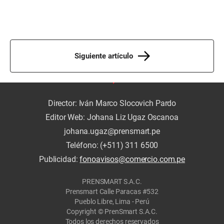
Siguiente artículo
Director: Iván Marco Slocovich Pardo
Editor Web: Johana Liz Ugaz Oscanoa
johana.ugaz@prensmart.pe
Teléfono: (+511) 311 6500
Publicidad:
fonoavisos@comercio.com.pe
PRENSMART S.A.C.
Prensmart Calle Paracas #532
Pueblo Libre, Lima - Perú
Copyright © PrenSmart S.A.C.
Todos los derechos reservados