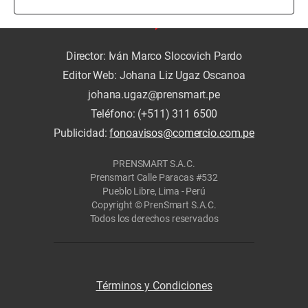
Director: Iván Marco Slocovich Pardo
Editor Web: Johana Liz Ugaz Oscanoa
johana.ugaz@prensmart.pe
Teléfono: (+511) 311 6500
Publicidad:
fonoavisos@comercio.com.pe
PRENSMART S.A.C.
Prensmart Calle Paracas #532
Pueblo Libre, Lima - Perú
Copyright © PrenSmart S.A.C.
Todos los derechos reservados
Términos y Condiciones