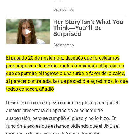
El pasado 20 de noviembre, después que forcejeamos
para ingresar a la sesión, malos funcionario dispusieron
que se permita el ingreso a una turba a favor del alcalde,
al parecer contratada, la que procedió a agredirnos, lo que
todos conocen, añadió
Desde esa fecha empezó a correr el plazo para que el
alcalde presentara su apelación al acuerdo de
suspensión, pero se cumplió el plazo y no lo hizo. En
función a eso es que estamos pidiendo que el JNE se
pronuncie de una vez, explicó seguidamente.