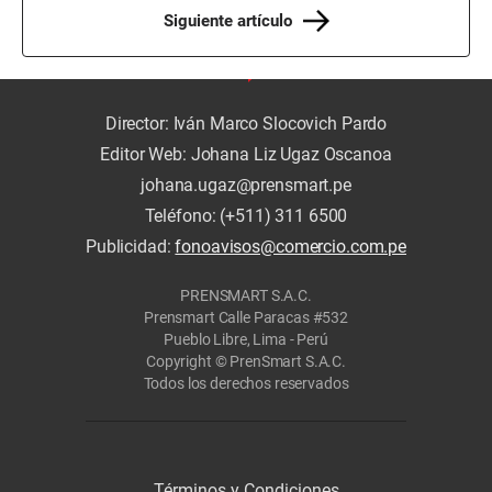
Siguiente artículo
Director: Iván Marco Slocovich Pardo
Editor Web: Johana Liz Ugaz Oscanoa
johana.ugaz@prensmart.pe
Teléfono: (+511) 311 6500
Publicidad:
fonoavisos@comercio.com.pe
PRENSMART S.A.C.
Prensmart Calle Paracas #532
Pueblo Libre, Lima - Perú
Copyright © PrenSmart S.A.C.
Todos los derechos reservados
Términos y Condiciones