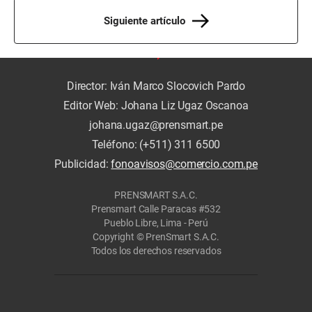
Siguiente artículo
Director: Iván Marco Slocovich Pardo
Editor Web: Johana Liz Ugaz Oscanoa
johana.ugaz@prensmart.pe
Teléfono: (+511) 311 6500
Publicidad:
fonoavisos@comercio.com.pe
PRENSMART S.A.C.
Prensmart Calle Paracas #532
Pueblo Libre, Lima - Perú
Copyright © PrenSmart S.A.C.
Todos los derechos reservados