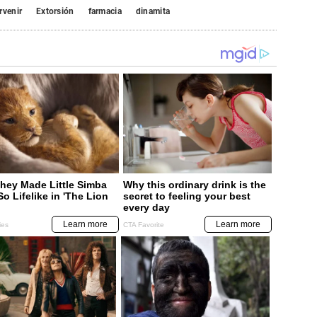
rvenir
Extorsión
farmacia
dinamita