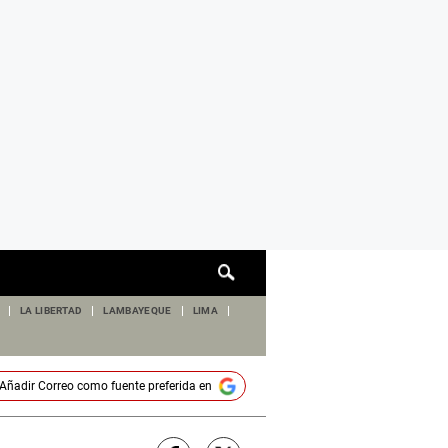
Cuadro
de
búsqueda
LA LIBERTAD
LAMBAYEQUE
LIMA
Añadir
Correo
como fuente preferida en