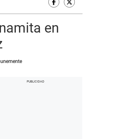
inamita en
z
mpunemente