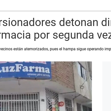
torsionadores detonan d
armacia por segunda ve
y vecinos están atemorizados, pues el hampa sigue operando i