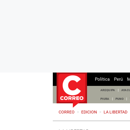
Política
Perú
M
AREQUIPA
AYAC
PIURA
PUNO
CORREO
>
EDICION
>
LA LIBERTAD