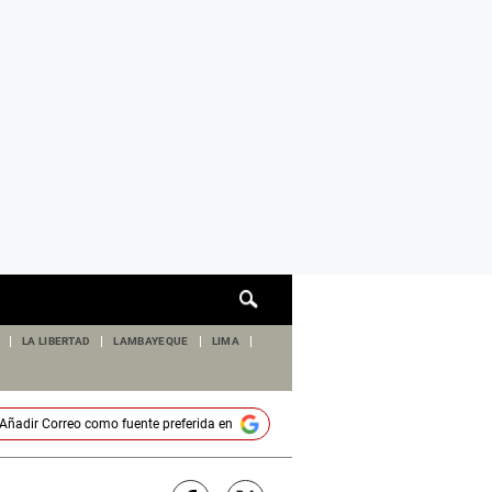
Cuadro
de
búsqueda
LA LIBERTAD
LAMBAYEQUE
LIMA
Añadir
Correo
como fuente preferida en