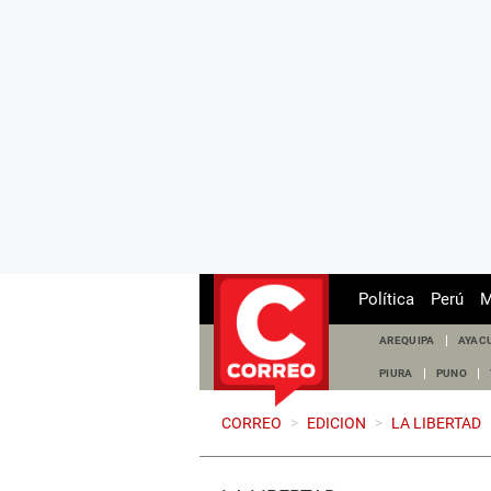
Política
Perú
M
AREQUIPA
AYAC
PIURA
PUNO
CORREO
>
EDICION
>
LA LIBERTAD