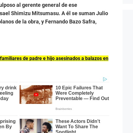
ulposo al gerente general de ese
sael Shimizu Mitsumasu. A él se suman Julio
planos de la obra, y Fernando Bazo Safra,
 familiares de padre e hijo asesinados a balazos en