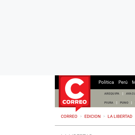
Política
Perú
M
AREQUIPA
AYAC
PIURA
PUNO
CORREO
>
EDICION
>
LA LIBERTAD