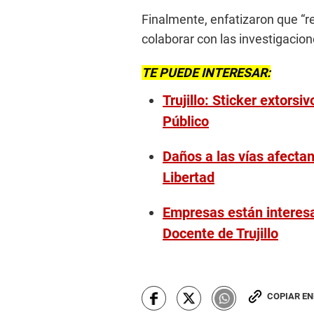
Finalmente, enfatizaron que “r
colaborar con las investigacion
TE PUEDE INTERESAR:
Trujillo: Sticker extorsi
Público
Daños a las vías afecta
Libertad
Empresas están interesa
Docente de Trujillo
COPIAR E